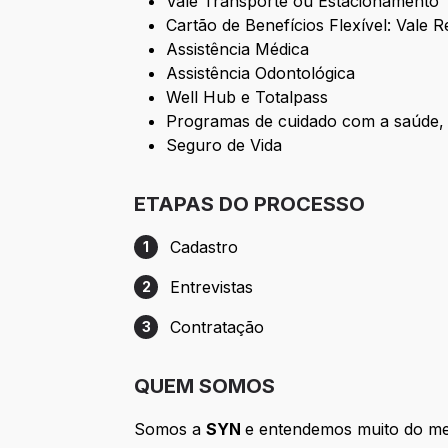
Vale Transporte ou Estacionamento
Cartão de Benefícios Flexível: Vale 
Assistência Médica
Assistência Odontológica
Well Hub e Totalpass
Programas de cuidado com a saúde, O
Seguro de Vida
ETAPAS DO PROCESSO
Cadastro
1
Etapa 1: Cadastro
Entrevistas
2
Etapa 2: Entrevistas
Contratação
3
Etapa 3: Contratação
QUEM SOMOS
Somos a
SYN
e entendemos muito do merc