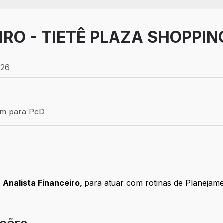
IRO - TIETÊ PLAZA SHOPPIN
026
Efetivo
ém para PcD
para PcD
a
Analista Financeiro,
para atuar com rotinas de Planejame