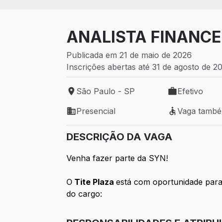
ANALISTA FINANCE
Publicada em 21 de maio de 2026
Inscrições abertas até 31 de agosto de 2
São Paulo - SP
Efetivo
Local de trabalho: São Paulo - SP
Tipo de vaga: 
Presencial
Vaga tamb
Modelo de trabalho: Presencial
Vaga também 
DESCRIÇÃO DA VAGA
Venha fazer parte da SYN!
O
Tite Plaza
está com oportunidade par
do cargo: